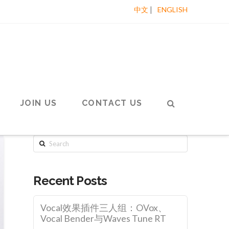
|
中文
ENGLISH
JOIN US
CONTACT US
Search
Recent Posts
Vocal效果插件三人组：OVox、
Vocal Bender与Waves Tune RT