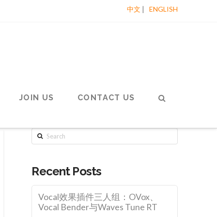
|
中文
ENGLISH
JOIN US
CONTACT US
Search
Recent Posts
Vocal效果插件三人组：OVox、
Vocal Bender与Waves Tune RT