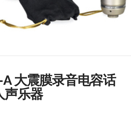
T1-A 大震膜录音电容话
人声乐器