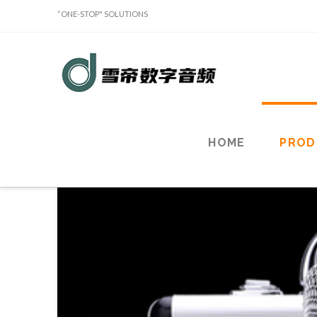
“ONE-STOP" SOLUTIONS
Sound
Classy
Holdings
HOME
PROD
Limited