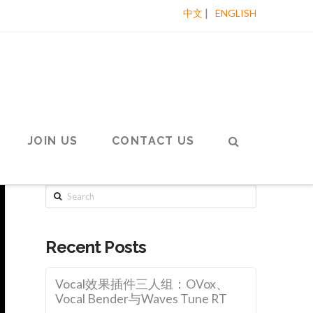
|
中文
ENGLISH
JOIN US
CONTACT US
Search
Recent Posts
Vocal效果插件三人组：OVox、
Vocal Bender与Waves Tune RT