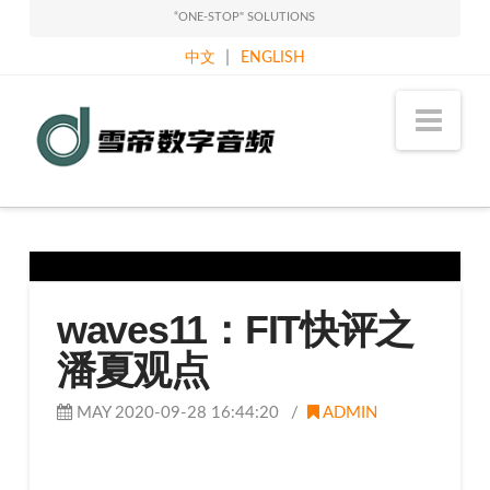
“ONE-STOP" SOLUTIONS
|
中文
ENGLISH
Sound
Nav
Classy
Holdings
Limited
waves11：FIT快评之
潘夏观点
MAY 2020-09-28 16:44:20
ADMIN