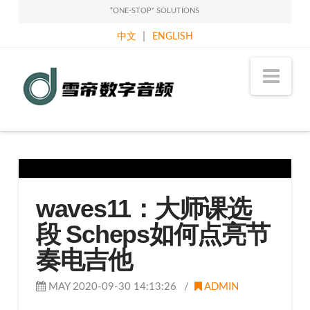
“ONE-STOP" SOLUTIONS
|
中文
ENGLISH
Sound
Nav
Classy
Holdings
Limited
waves11：大师课选
段 Scheps如何点亮节
奏电吉他
MAY 2020-09-30 14:13:26
ADMIN