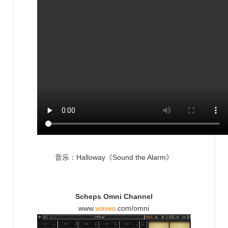
音乐：Halloway《Sound the Alarm》
Scheps Omni Channel
www.
waves
.com/omni