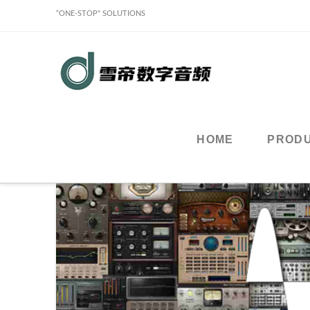
“ONE-STOP" SOLUTIONS
Sound
Classy
Holdings
HOME
PROD
Limited