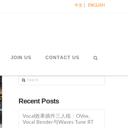
|
中文
ENGLISH
JOIN US
CONTACT US
Search
Recent Posts
Vocal效果插件三人组：OVox、
Vocal Bender与Waves Tune RT