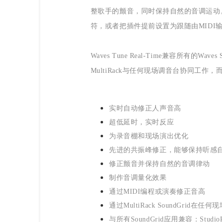
整歌手的颤音，同时保持自然的音调运动
符，或者把插件提前设置为跟随由MIDI
Waves Tune Real-Time兼容所有的Wa
MultiRack与任何现场调音台协同工作
实时自动修正人声音高
超低延时，实时反应
为录音棚和现场演出优化
先进的共振峰修正，能够保持听感
修正颤音并保持自然的音调律动
制作音调量化效果
通过MIDI编程或演奏修正音高
通过MultiRack SoundGrid在
与所有SoundGrid应用兼容：StudioRac