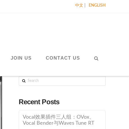
|
中文
ENGLISH
JOIN US
CONTACT US
Search
Recent Posts
Vocal效果插件三人组：OVox、
Vocal Bender与Waves Tune RT