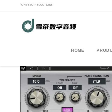
“ONE-STOP" SOLUTIONS
Sound
Classy
Holdings
HOME
PROD
Limited