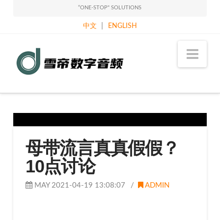
“ONE-STOP" SOLUTIONS
|
中文
ENGLISH
Sound
Nav
Classy
Holdings
Limited
母带流言真真假假？
10点讨论
MAY 2021-04-19 13:08:07
ADMIN