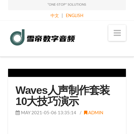
“ONE-STOP" SOLUTIONS
|
中文
ENGLISH
Sound
Nav
Classy
Holdings
Limited
Waves人声制作套装
10大技巧演示
MAY 2021-05-06 13:35:14
ADMIN