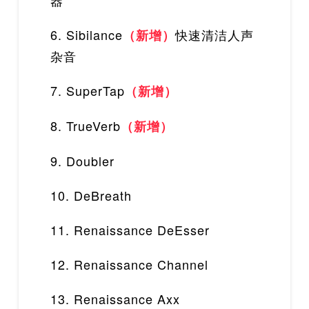
器
6. Sibilance
快速清洁人声
（新增）
杂音
7. SuperTap
（新增）
8. TrueVerb
（新增）
9. Doubler
10. DeBreath
11. Renaissance DeEsser
12. Renaissance Channel
13. Renaissance Axx