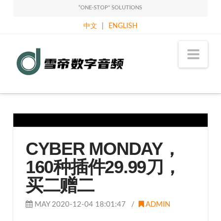
“ONE-STOP" SOLUTIONS
|
中文
ENGLISH
Sound
Nav
Classy
Holdings
Limited
CYBER MONDAY，
160种插件29.99刀，
买二赠二
MAY 2020-12-04 18:01:47
ADMIN