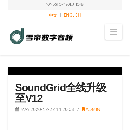
“ONE-STOP" SOLUTIONS
|
中文
ENGLISH
Sound
Nav
Classy
Holdings
Limited
SoundGrid全线升级
至V12
MAY 2020-12-22 14:20:08
ADMIN